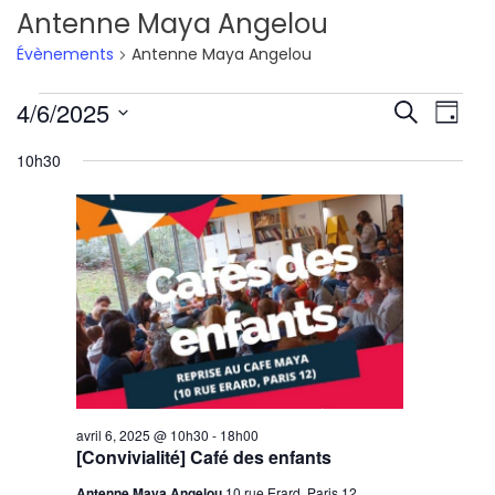
Antenne Maya Angelou
Évènements
Antenne Maya Angelou
Évènements
Reche
Nav
4/6/2025
Recherche
Jour
de
Sélectionnez
for
et
10h30
une
vu
avril
navig
date.
Év
6,
de
2025
vues
Évène
avril 6, 2025 @ 10h30
-
18h00
[Convivialité] Café des enfants
Antenne Maya Angelou
10 rue Erard, Paris 12