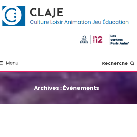
kip
anneau de gestion des cookies
o
ontent
Culture Loisir Animation Jeu Education
Claje
Menu
Recherche
Archives :
Évènements