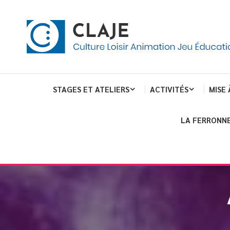
eau de gestion des cookies
ent
Culture Loisir Animation Jeu Education
Claje
STAGES ET ATELIERS
ACTIVITÉS
MISE 
LA FERRONNE