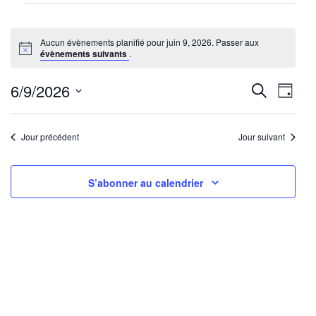
Évènements
for
Aucun évènements planifié pour juin 9, 2026. Passer aux
juin
Notice
évènements suivants
.
9,
2026
Reche
Nav
6/9/2026
Recherche
Jour
de
Sélectionnez
et
une
vu
Jour précédent
Jour suivant
navig
date.
Év
de
S’abonner au calendrier
vues
Évène