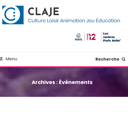
kip
anneau de gestion des cookies
o
ontent
Culture Loisir Animation Jeu Education
Claje
Menu
Recherche
Archives :
Évènements