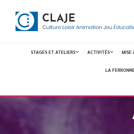
eau de gestion des cookies
ent
Culture Loisir Animation Jeu Education
Claje
STAGES ET ATELIERS
ACTIVITÉS
MISE 
LA FERRONNE