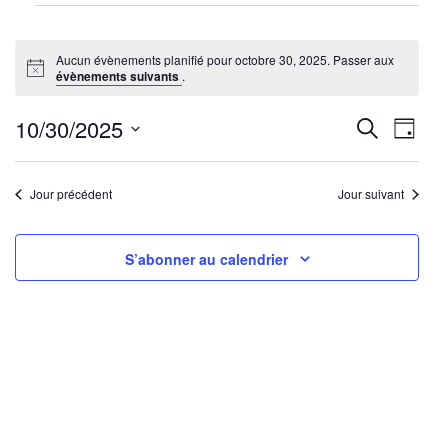
Évènements
for
Aucun évènements planifié pour octobre 30, 2025. Passer aux
octobre
Notice
évènements suivants
.
30,
2025
Reche
Nav
10/30/2025
Recherche
Jour
de
Sélectionnez
et
une
vu
Jour précédent
Jour suivant
navig
date.
Év
de
S’abonner au calendrier
vues
Évène