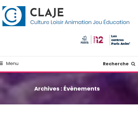
kip
anneau de gestion des cookies
o
ontent
Culture Loisir Animation Jeu Education
Claje
Menu
Recherche
Archives :
Évènements