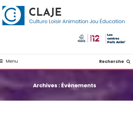
kip
anneau de gestion des cookies
o
ontent
Culture Loisir Animation Jeu Education
Claje
Menu
Recherche
Archives :
Évènements