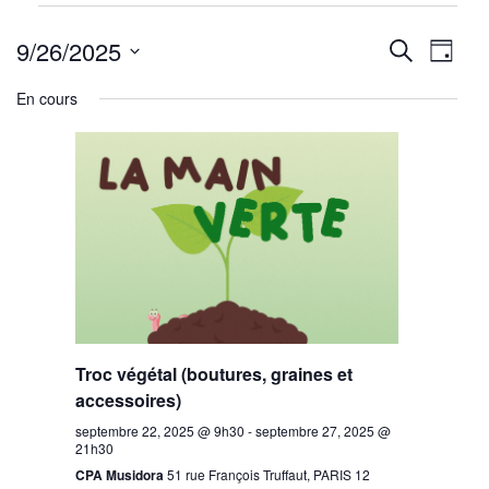
Évènements
Reche
Nav
for
9/26/2025
Recherche
Jour
septembre
de
Sélectionnez
et
En cours
26,
une
vu
navig
2025
date.
Év
de
vues
Évène
Troc végétal (boutures, graines et
accessoires)
septembre 22, 2025 @ 9h30
-
septembre 27, 2025 @
21h30
CPA Musidora
51 rue François Truffaut, PARIS 12