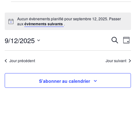
Évènements
for
Aucun évènements planifié pour septembre 12, 2025. Passer
septembre
Notice
aux
évènements suivants
.
12,
2025
Reche
Nav
9/12/2025
Recherche
Jour
de
Sélectionnez
et
une
vu
Jour précédent
Jour suivant
navig
date.
Év
de
S’abonner au calendrier
vues
Évène