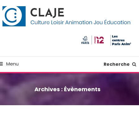
kip
anneau de gestion des cookies
o
ontent
Culture Loisir Animation Jeu Education
Claje
Menu
Recherche
Archives :
Évènements