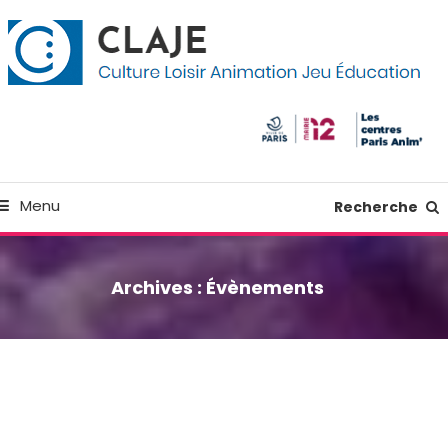
kip
anneau de gestion des cookies
o
ontent
Culture Loisir Animation Jeu Education
Claje
Menu
Recherche
Archives :
Évènements