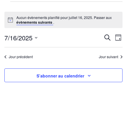
Évènements
for
Aucun évènements planifié pour juillet 16, 2025. Passer aux
juillet
Notice
évènements suivants
.
16,
2025
Reche
Nav
7/16/2025
Recherche
Jour
de
Sélectionnez
et
une
vu
Jour précédent
Jour suivant
navig
date.
Év
de
S’abonner au calendrier
vues
Évène