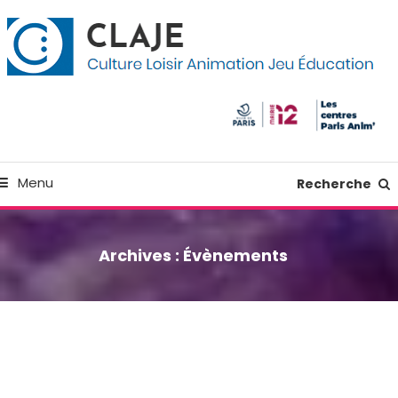
kip
anneau de gestion des cookies
o
ontent
Culture Loisir Animation Jeu Education
Claje
Menu
Recherche
Archives :
Évènements