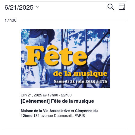
Évènements
Reche
Nav
6/21/2025
Recherche
Jour
for
de
Sélectionnez
et
juin
17h00
une
vu
21,
navig
date.
Év
2025
de
vues
Évène
juin 21, 2025 @ 17h00
-
22h00
[Evènement] Fête de la musique
Maison de la Vie Associative et Citoyenne du
12ème
181 avenue Daumesnil,, PARIS