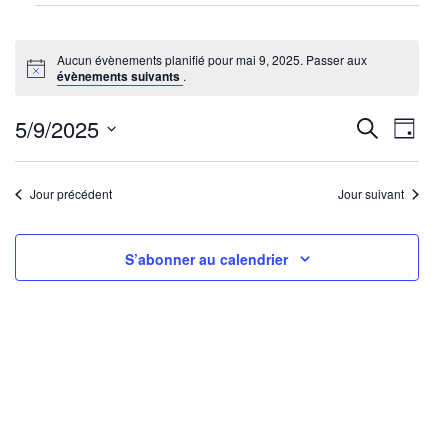
Évènements
for
Aucun évènements planifié pour mai 9, 2025. Passer aux
mai
Notice
évènements suivants
.
9,
2025
Reche
Nav
5/9/2025
Recherche
Jour
de
Sélectionnez
et
une
vu
Jour précédent
Jour suivant
navig
date.
Év
de
S’abonner au calendrier
vues
Évène