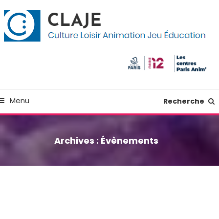
kip
anneau de gestion des cookies
o
ontent
Culture Loisir Animation Jeu Education
Claje
Menu
Recherche
Archives :
Évènements