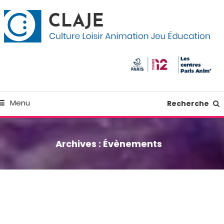
kip
anneau de gestion des cookies
o
ontent
Culture Loisir Animation Jeu Education
Claje
Menu
Recherche
Archives :
Évènements