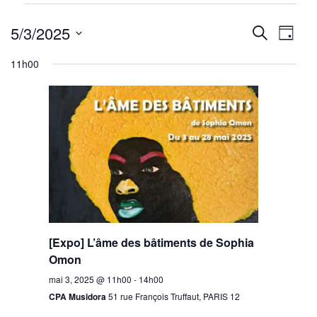
Évènements
Reche
Nav
for
5/3/2025
Recherche
Jour
mai
de
Sélectionnez
et
11h00
3,
une
vu
navig
2025
date.
Év
de
vues
Évène
[Expo] L’âme des bâtiments de Sophia
Omon
mai 3, 2025 @ 11h00
-
14h00
CPA Musidora
51 rue François Truffaut, PARIS 12