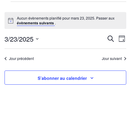
Évènements
for
Aucun évènements planifié pour mars 23, 2025. Passer aux
mars
Notice
évènements suivants
.
23,
2025
Reche
Nav
3/23/2025
Recherche
Jour
de
Sélectionnez
et
une
vu
Jour précédent
Jour suivant
navig
date.
Év
de
S’abonner au calendrier
vues
Évène