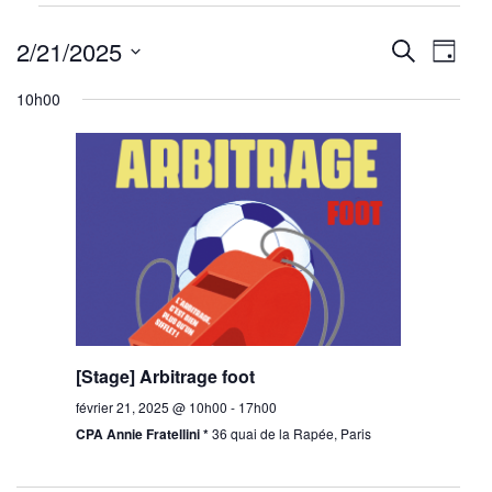
Évènements
Reche
Nav
for
2/21/2025
Recherche
Jour
février
de
Sélectionnez
et
10h00
21,
une
vu
navig
2025
date.
Év
de
vues
Évène
[Stage] Arbitrage foot
février 21, 2025 @ 10h00
-
17h00
CPA Annie Fratellini *
36 quai de la Rapée, Paris