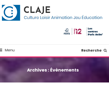
kip
anneau de gestion des cookies
o
ontent
Culture Loisir Animation Jeu Education
Claje
Menu
Recherche
Archives :
Évènements