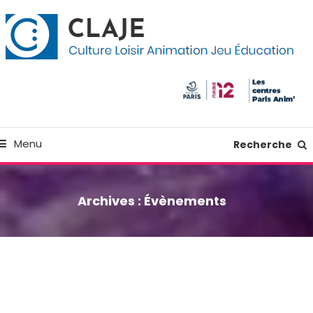
kip
anneau de gestion des cookies
o
ontent
Culture Loisir Animation Jeu Education
Claje
Menu
Recherche
Archives :
Évènements