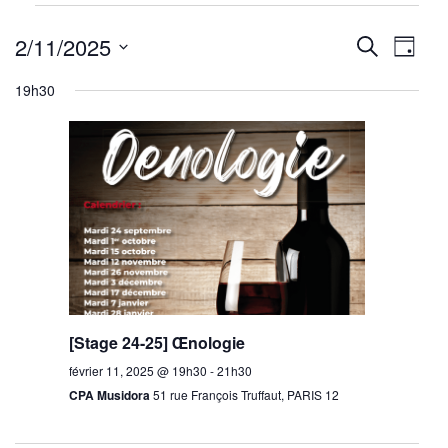
Évènements
Reche
Nav
for
2/11/2025
Recherche
Jour
février
de
Sélectionnez
et
19h30
11,
une
vu
navig
2025
date.
Év
de
vues
Évène
[Stage 24-25] Œnologie
février 11, 2025 @ 19h30
-
21h30
CPA Musidora
51 rue François Truffaut, PARIS 12