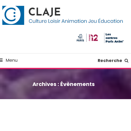
kip
anneau de gestion des cookies
o
ontent
Culture Loisir Animation Jeu Education
Claje
Menu
Recherche
Archives :
Évènements