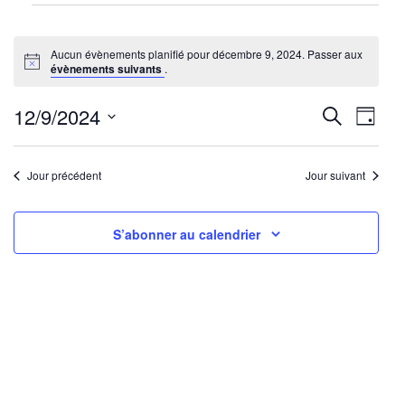
Évènements
for
Aucun évènements planifié pour décembre 9, 2024. Passer aux
décembre
Notice
évènements suivants
.
9,
2024
Reche
Nav
12/9/2024
Recherche
Jour
de
Sélectionnez
et
une
vu
Jour précédent
Jour suivant
navig
date.
Év
de
S’abonner au calendrier
vues
Évène