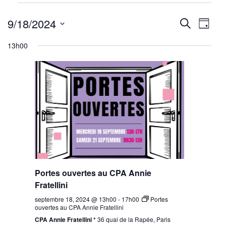
Évènements
Reche
Nav
for
9/18/2024
Recherche
Jour
septembre
de
Sélectionnez
et
13h00
18,
une
vu
navig
2024
date.
Év
de
vues
Évène
Portes ouvertes au CPA Annie
Fratellini
septembre 18, 2024 @ 13h00
-
17h00
Portes
ouvertes au CPA Annie Fratellini
CPA Annie Fratellini *
36 quai de la Rapée, Paris