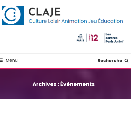
kip
anneau de gestion des cookies
o
ontent
Culture Loisir Animation Jeu Education
Claje
Menu
Recherche
Archives :
Évènements