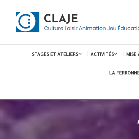
eau de gestion des cookies
ent
Culture Loisir Animation Jeu Education
Claje
STAGES ET ATELIERS
ACTIVITÉS
MISE 
LA FERRONNE