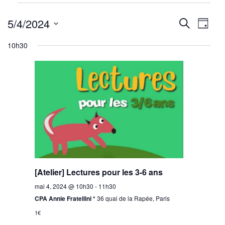
Évènements
Reche
Nav
for
5/4/2024
Recherche
Jour
mai
de
Sélectionnez
et
10h30
4,
une
vu
navig
2024
date.
Év
de
vues
Évène
[Atelier] Lectures pour les 3-6 ans
mai 4, 2024 @ 10h30
-
11h30
CPA Annie Fratellini *
36 quai de la Rapée, Paris
1€