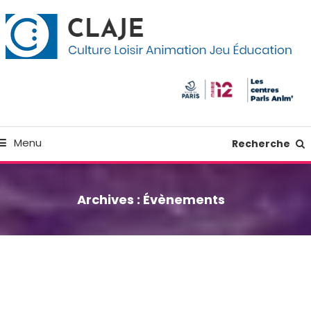
kip
anneau de gestion des cookies
o
ontent
Culture Loisir Animation Jeu Education
Claje
Menu
Recherche
Archives :
Évènements