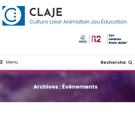
kip
anneau de gestion des cookies
o
ontent
Culture Loisir Animation Jeu Education
Claje
Menu
Recherche
Archives :
Évènements