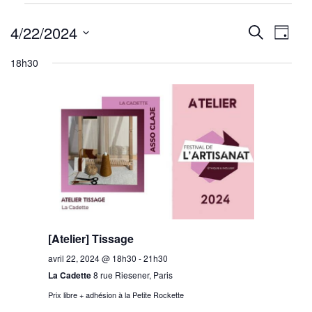
Évènements
Reche
Nav
for
4/22/2024
Recherche
Jour
avril
de
Sélectionnez
et
18h30
22,
une
vu
navig
2024
date.
Év
de
vues
Évène
[Atelier] Tissage
avril 22, 2024 @ 18h30
-
21h30
La Cadette
8 rue Riesener, Paris
Prix libre + adhésion à la Petite Rockette