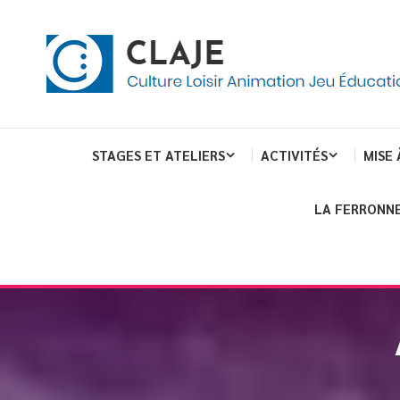
eau de gestion des cookies
ent
Culture Loisir Animation Jeu Education
Claje
STAGES ET ATELIERS
ACTIVITÉS
MISE 
LA FERRONNE