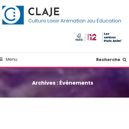
kip
anneau de gestion des cookies
o
ontent
Culture Loisir Animation Jeu Education
Claje
Menu
Recherche
Archives :
Évènements