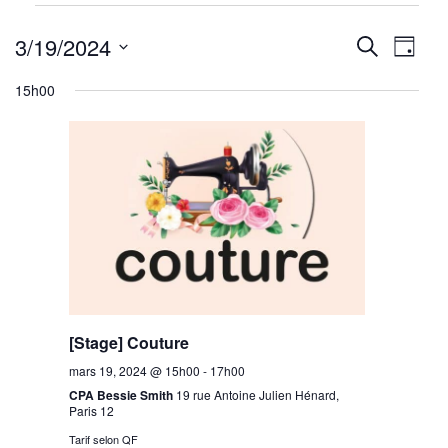
Évènements
Reche
Nav
for
3/19/2024
Recherche
Jour
mars
de
Sélectionnez
et
15h00
19,
une
vu
navig
2024
date.
Év
de
vues
Évène
[Stage] Couture
mars 19, 2024 @ 15h00
-
17h00
CPA Bessie Smith
19 rue Antoine Julien Hénard,
Paris 12
Tarif selon QF