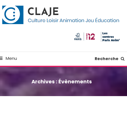
kip
anneau de gestion des cookies
o
ontent
Culture Loisir Animation Jeu Education
Claje
Menu
Recherche
Archives :
Évènements