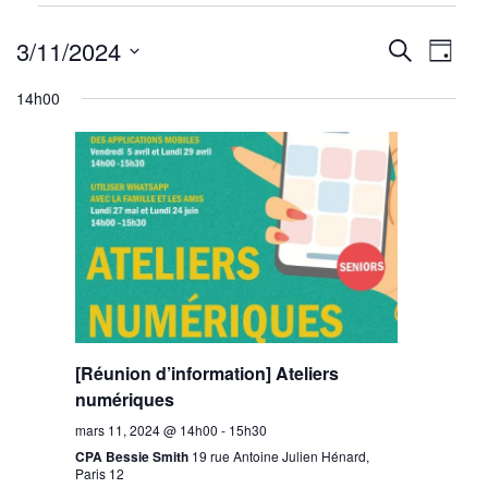
Évènements
Reche
Nav
for
3/11/2024
Recherche
Jour
mars
de
Sélectionnez
et
14h00
11,
une
vu
navig
2024
date.
Év
de
vues
Évène
[Réunion d’information] Ateliers
numériques
mars 11, 2024 @ 14h00
-
15h30
CPA Bessie Smith
19 rue Antoine Julien Hénard,
Paris 12