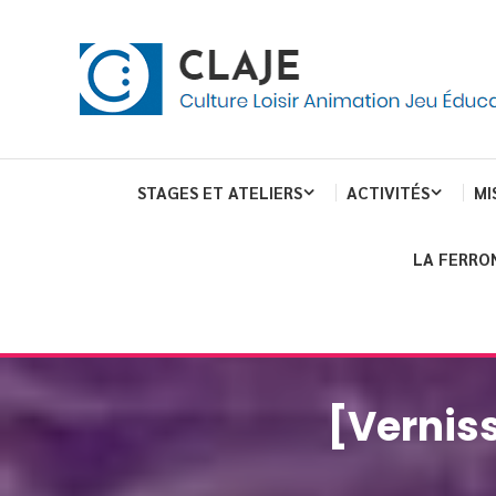
Skip
Panneau de gestion des cookies
To
Content
Culture Loisir Animation Jeu Education
Claje
STAGES ET ATELIERS
ACTIVITÉS
MI
LA FERRO
[Verniss