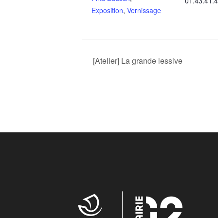
01.43.41.
Exposition
,
Vernissage
[Atelier] La grande lessive