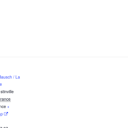
Bausch / La
ie
tinville
rance
nce
+
ap