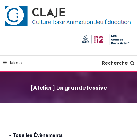
Skip
Panneau de gestion des cookies
To
Content
Culture Loisir Animation Jeu Education
Claje
Menu
Recherche
[Atelier] La grande lessive
« Tous les Évènements