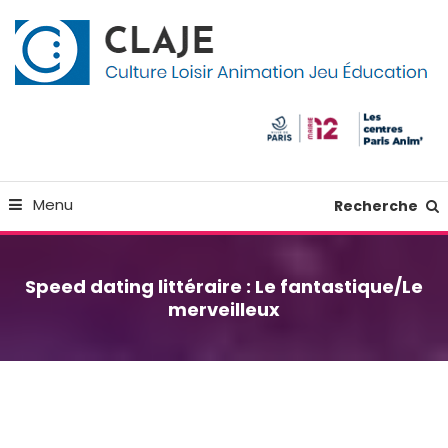
Skip
Panneau de gestion des cookies
To
Content
Culture Loisir Animation Jeu Education
Claje
Menu
Recherche
Speed dating littéraire : Le fantastique/Le
merveilleux