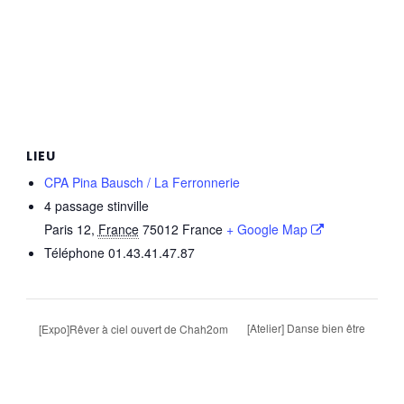
LIEU
CPA Pina Bausch / La Ferronnerie
4 passage stinville
Paris 12
,
France
75012
France
+ Google Map
Téléphone
01.43.41.47.87
[Atelier] Danse bien être
[Expo]Rêver à ciel ouvert de Chah2om