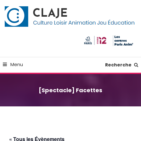
Skip
Panneau de gestion des cookies
To
Content
Culture Loisir Animation Jeu Education
Claje
Menu
Recherche
[Spectacle] Facettes
« Tous les Évènements