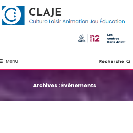
kip
anneau de gestion des cookies
o
ontent
Culture Loisir Animation Jeu Education
Claje
Menu
Recherche
Archives :
Évènements