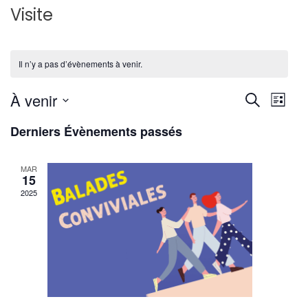
Visite
Il n’y a pas d’évènements à venir.
Reche
Nav
À venir
Recherche
Liste
de
Sélectionnez
et
Derniers Évènements passés
une
vu
navig
date.
Év
MAR
de
15
2025
vues
Évène