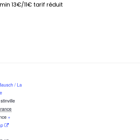
in 13€/11€ tarif réduit
Bausch / La
ie
tinville
rance
nce
+
ap