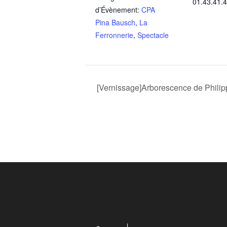
01.43.41.
d’Évènement:
CPA
Pina Bausch
,
La
Ferronnerie
,
Spectacle
[Vernissage]Arborescence de Philip