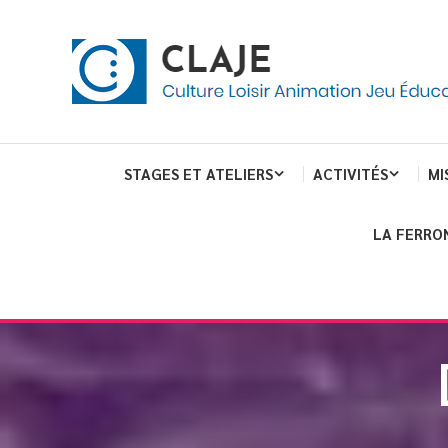
Skip
Panneau de gestion des cookies
To
Content
Culture Loisir Animation Jeu Education
Claje
STAGES ET ATELIERS
ACTIVITÉS
MI
LA FERRO