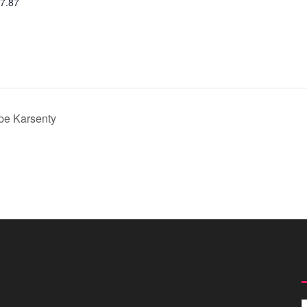
47.87
pe Karsenty