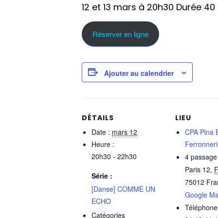
12 et 13 mars à 20h30 Durée 40 m
Réserver en ligne
Ajouter au calendrier
DÉTAILS
LIEU
Date :
mars 12
CPA Pina 
Heure :
Ferronner
20h30 - 22h30
4 passage s
Paris 12
,
F
Série :
75012
Fra
[Danse] COMME UN
Google M
ECHO
Téléphone
Catégories