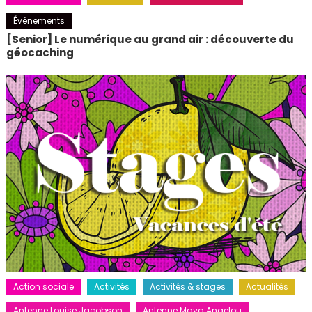
Événements
[Senior] Le numérique au grand air : découverte du
géocaching
Action sociale
Activités
Activités & stages
Actualités
Antenne Louise Jacobson
Antenne Maya Angelou