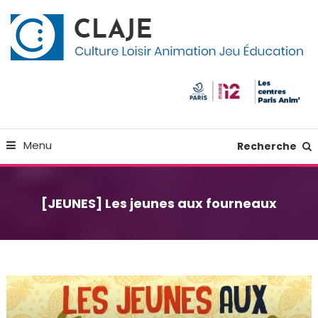
Skip
Panneau de gestion des cookies
To
Content
Culture Loisir Animation Jeu Education
Claje
Menu
Recherche
[JEUNES] Les jeunes aux fourneaux