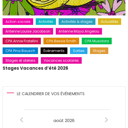
Action sociale
Activités
Activités & stages
Actualités
Antenne Louise Jacobson
Antenne Maya Angelou
CPA Annie Fratellini
CPA Bessie Smith
CPA Musidora
CPA Pina Bausch
Événements
Sorties
Stages
Stages et ateliers
Vacances scolaires
Stages Vacances d’été 2026
LE CALENDRIER DE VOS ÉVÉNEMENTS
Évènements
août 2026