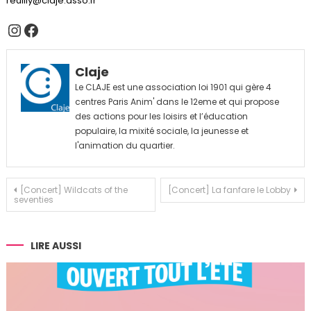
reuilly@claje.asso.fr
Instagram
Facebook
Claje
Le CLAJE est une association loi 1901 qui gère 4
centres Paris Anim' dans le 12eme et qui propose
des actions pour les loisirs et l’éducation
populaire, la mixité sociale, la jeunesse et
l'animation du quartier.
Navigation
[Concert] Wildcats of the
[Concert] La fanfare le Lobby
seventies
de
l’article
LIRE AUSSI