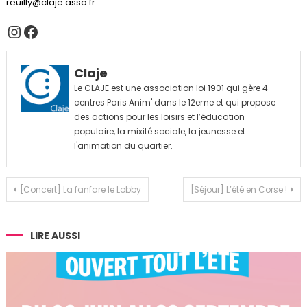
reuilly@claje.asso.fr
Instagram
Facebook
Claje
Le CLAJE est une association loi 1901 qui gère 4
centres Paris Anim' dans le 12eme et qui propose
des actions pour les loisirs et l’éducation
populaire, la mixité sociale, la jeunesse et
l'animation du quartier.
Navigation
[Concert] La fanfare le Lobby
[Séjour] L’été en Corse !
de
l’article
LIRE AUSSI