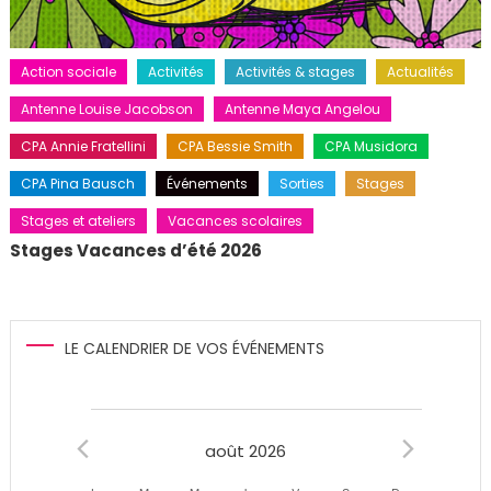
Action sociale
Activités
Activités & stages
Actualités
Antenne Louise Jacobson
Antenne Maya Angelou
CPA Annie Fratellini
CPA Bessie Smith
CPA Musidora
CPA Pina Bausch
Événements
Sorties
Stages
Stages et ateliers
Vacances scolaires
Stages Vacances d’été 2026
LE CALENDRIER DE VOS ÉVÉNEMENTS
Évènements
août 2026