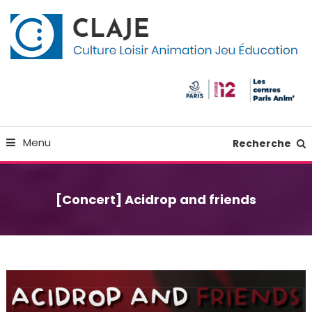
Skip
Panneau de gestion des cookies
To
Content
Culture Loisir Animation Jeu Education
Claje
Menu
Recherche
[Concert] Acidrop and friends