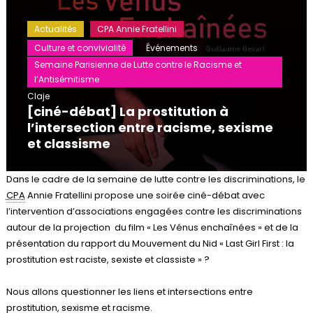
Actualités
CPA Annie Fratellini
Culture et convivialité
Événements
Semaine Parisienne de Lutte contre le Racisme et
l’Antisémitisme
Claje
[ciné-débat] La prostitution à
l’intersection entre racisme, sexisme
et classisme
Dans le cadre de la semaine de lutte contre les discriminations, le
CPA
Annie Fratellini propose une soirée ciné-débat avec
l’intervention d’associations engagées contre les discriminations
autour de la projection du film « Les Vénus enchaînées » et de la
présentation du rapport du Mouvement du Nid « Last Girl First : la
prostitution est raciste, sexiste et classiste » ?
Nous allons questionner les liens et intersections entre
prostitution, sexisme et racisme.