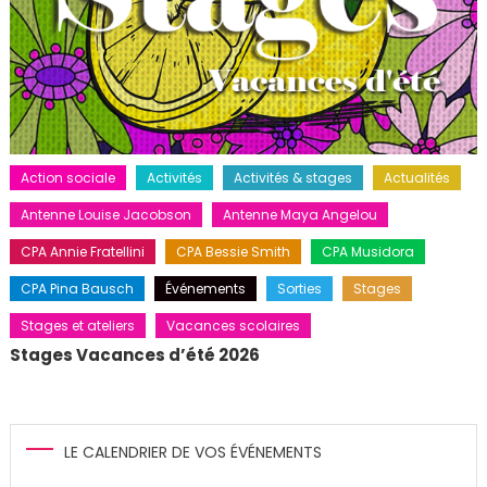
Action sociale
Activités
Activités & stages
Actualités
Antenne Louise Jacobson
Antenne Maya Angelou
CPA Annie Fratellini
CPA Bessie Smith
CPA Musidora
CPA Pina Bausch
Événements
Sorties
Stages
Stages et ateliers
Vacances scolaires
Stages Vacances d’été 2026
LE CALENDRIER DE VOS ÉVÉNEMENTS