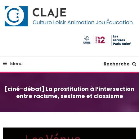
Skip
Panneau de gestion des cookies
To
Content
Culture Loisir Animation Jeu Education
Claje
Menu
Recherche
[ciné-débat] La prostitution à l’intersection
entre racisme, sexisme et classisme