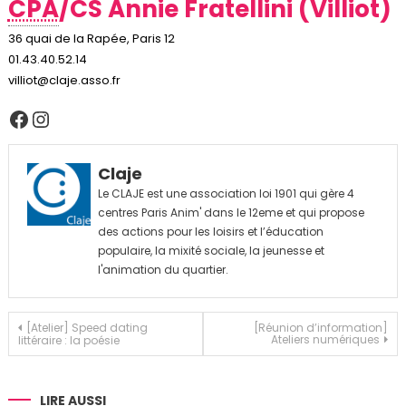
CPA
/CS Annie Fratellini (Villiot)
36 quai de la Rapée, Paris 12
01.43.40.52.14
villiot@claje.asso.fr
Facebook
Instagram
Claje
Le CLAJE est une association loi 1901 qui gère 4
centres Paris Anim' dans le 12eme et qui propose
des actions pour les loisirs et l’éducation
populaire, la mixité sociale, la jeunesse et
l'animation du quartier.
Navigation
[Atelier] Speed dating
[Réunion d’information]
Ateliers numériques
littéraire : la poésie
de
l’article
LIRE AUSSI