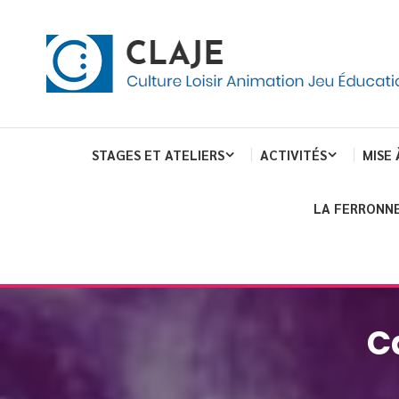
eau de gestion des cookies
ent
Culture Loisir Animation Jeu Education
Claje
STAGES ET ATELIERS
ACTIVITÉS
MISE 
LA FERRONNE
C