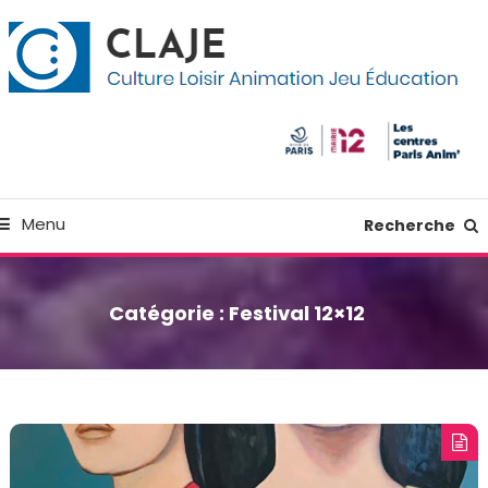
kip
anneau de gestion des cookies
o
ontent
Culture Loisir Animation Jeu Education
Claje
Menu
Recherche
Catégorie :
Festival 12×12