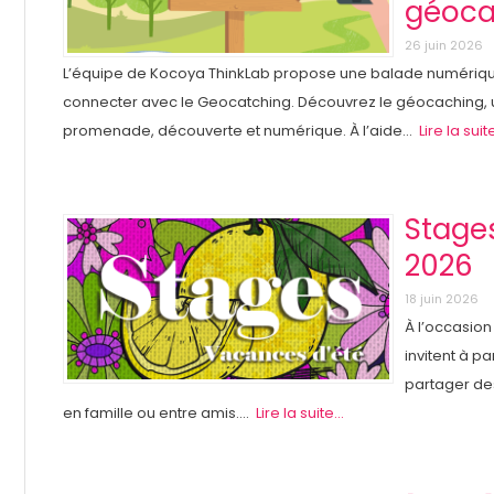
géoca
26 juin 2026
L’équipe de Kocoya ThinkLab propose une balade numérique
connecter avec le Geocatching. Découvrez le géocaching, une
promenade, découverte et numérique. À l’aide...
Lire la suite
Stage
2026
18 juin 2026
À l’occasio
invitent à pa
partager de
en famille ou entre amis....
Lire la suite...