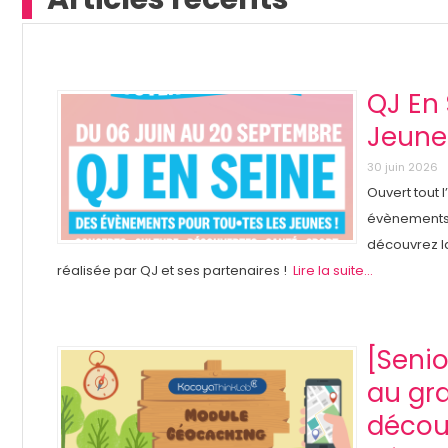
QJ En 
Jeunes
30 juin 2026
Ouvert tout 
évènements g
découvrez l
réalisée par QJ et ses partenaires !
Lire la suite...
[Seni
au gra
décou