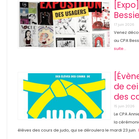
[Expo
Bessi
17 juin 2026
Venez découv
au CPA Bessie
suite...
[Évèn
de cei
des c
15 juin 2026
Le CPA Annie 
la cérémoni
élèves des cours de judo, qui se déroulera le mardi 23 juin.