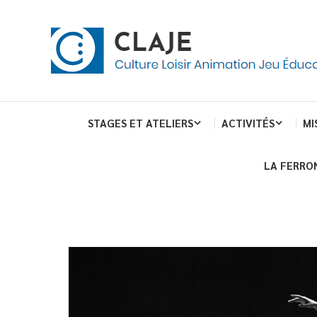
Skip
Panneau de gestion des cookies
To
Content
Culture Loisir Animation Jeu Education
Claje
STAGES ET ATELIERS
ACTIVITÉS
MI
LA FERRO