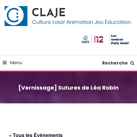
Skip
Panneau de gestion des cookies
To
Content
Culture Loisir Animation Jeu Education
Claje
Menu
Recherche
[Vernissage] Sutures de Léa Robin
« Tous les Évènements