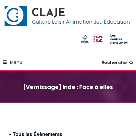
Skip
Panneau de gestion des cookies
To
Content
Culture Loisir Animation Jeu Education
Claje
Menu
Recherche
[Vernissage] Inde : Face à elles
« Tous les Évènements