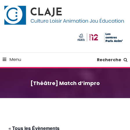
Skip
Panneau de gestion des cookies
To
Content
Culture Loisir Animation Jeu Education
Claje
Menu
Recherche
[Théâtre] Match d’impro
« Tous les Évènements