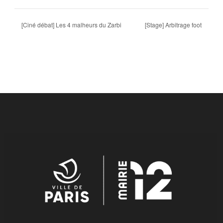
[Ciné débat] Les 4 malheurs du Zarbi
[Stage] Arbitrage foot