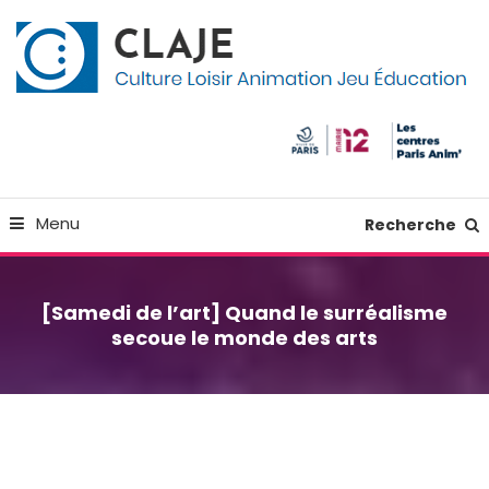
Skip
Panneau de gestion des cookies
To
Content
Culture Loisir Animation Jeu Education
Claje
Menu
Recherche
[Samedi de l’art] Quand le surréalisme
secoue le monde des arts