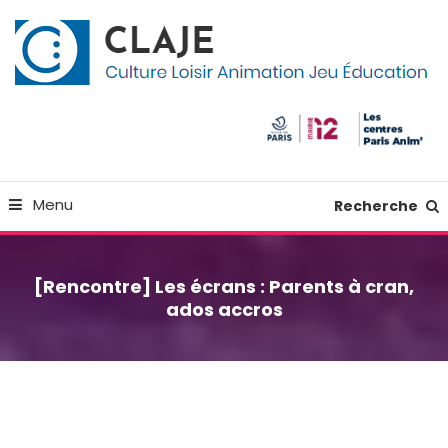
Skip
Panneau de gestion des cookies
To
Content
Culture Loisir Animation Jeu Education
Claje
Menu
Recherche
[Rencontre] Les écrans : Parents à cran,
ados accros