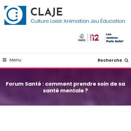
Skip
Panneau de gestion des cookies
To
Content
Culture Loisir Animation Jeu Education
Claje
Menu
Recherche
Forum Santé : comment prendre soin de sa
santé mentale ?