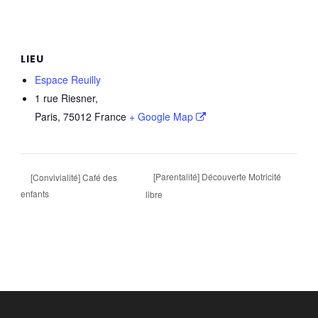
LIEU
Espace Reuilly
1 rue Riesner,
Paris
,
75012
France
+ Google Map
[Parentalité] Découverte Motricité
[Convivialité] Café des
enfants
libre