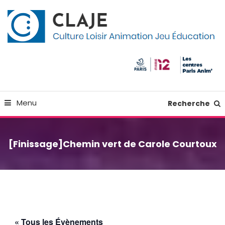
Skip
Panneau de gestion des cookies
To
Content
Culture Loisir Animation Jeu Education
Claje
Menu
Recherche
[Finissage]Chemin vert de Carole Courtoux
« Tous les Évènements