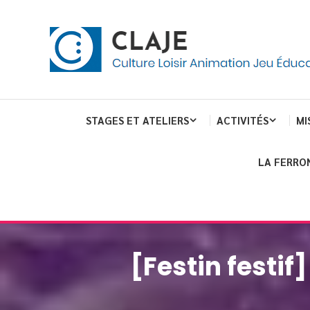
Skip
Panneau de gestion des cookies
To
Content
Culture Loisir Animation Jeu Education
Claje
STAGES ET ATELIERS
ACTIVITÉS
MI
LA FERRO
[Festin festi