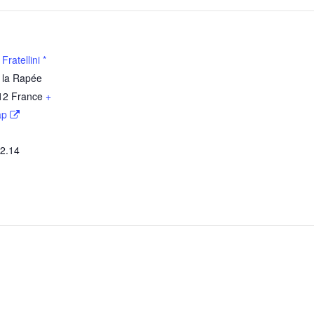
ratellini *
 la Rapée
12
France
+
ap
52.14