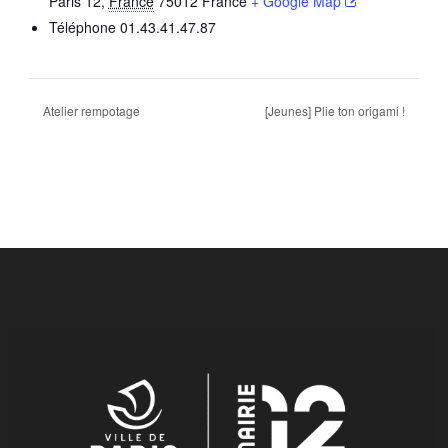
Paris 12
,
France
75012
France
+ Google Map
Téléphone
01.43.41.47.87
Atelier rempotage
[Jeunes] Plie ton origami !