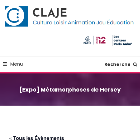
Skip
Panneau de gestion des cookies
To
Content
Culture Loisir Animation Jeu Education
Claje
Menu
Recherche
[Expo] Métamorphoses de Hersey
« Tous les Évènements