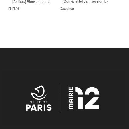
[Convivialité] Jam session by
[Ateliers] Bienvenue à la
retraite
Cadence