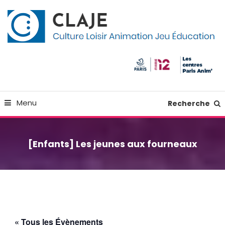
Skip
Panneau de gestion des cookies
To
Content
Culture Loisir Animation Jeu Education
Claje
Menu
Recherche
[Enfants] Les jeunes aux fourneaux
« Tous les Évènements