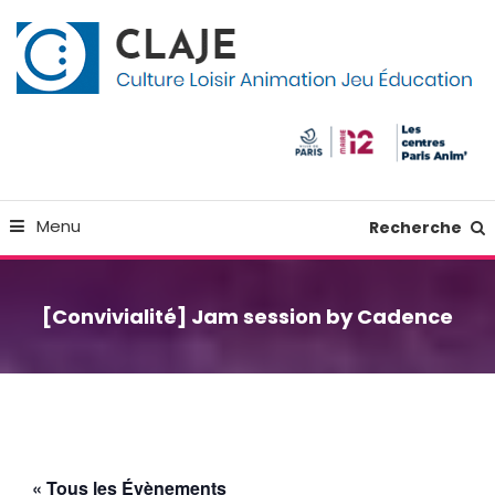
Skip
Panneau de gestion des cookies
To
Content
Culture Loisir Animation Jeu Education
Claje
Menu
Recherche
[Convivialité] Jam session by Cadence
« Tous les Évènements