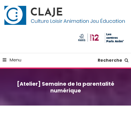
Skip
Panneau de gestion des cookies
To
Content
Culture Loisir Animation Jeu Education
Claje
Menu
Recherche
[Atelier] Semaine de la parentalité
numérique