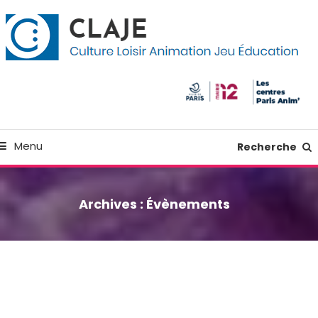
kip
anneau de gestion des cookies
o
ontent
Culture Loisir Animation Jeu Education
Claje
Menu
Recherche
Archives :
Évènements