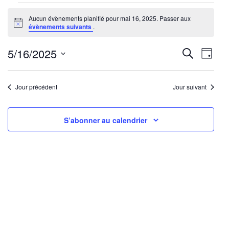
Évènements
Aucun évènements planifié pour mai 16, 2025. Passer aux
for
Notice
évènements suivants
.
mai
16,
Reche
Nav
5/16/2025
Recherche
Jour
2025
de
Sélectionnez
et
une
vu
Jour précédent
Jour suivant
navig
date.
Év
de
S’abonner au calendrier
vues
Évène