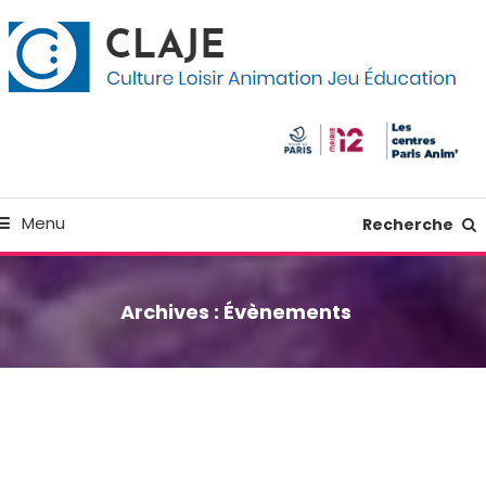
kip
anneau de gestion des cookies
o
ontent
Culture Loisir Animation Jeu Education
Claje
Menu
Recherche
Archives :
Évènements