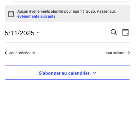
Évènements
Aucun évènements planifié pour mai 11, 2025. Passer aux
for
Notice
évènements suivants
.
mai
11,
Reche
Nav
5/11/2025
Recherche
Jour
2025
de
Sélectionnez
et
une
vu
Jour précédent
Jour suivant
navig
date.
Év
de
S’abonner au calendrier
vues
Évène